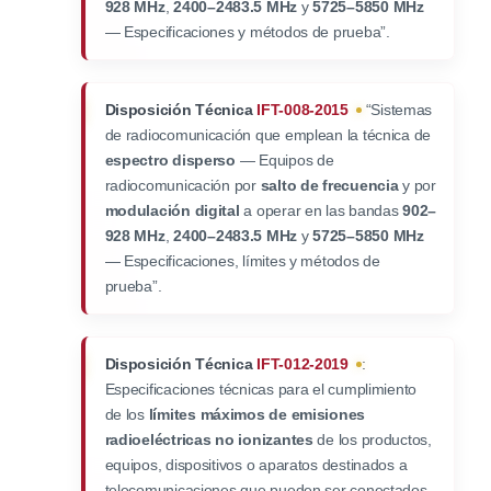
928 MHz
,
2400–2483.5 MHz
y
5725–5850 MHz
— Especificaciones y métodos de prueba”.
Disposición Técnica
IFT-008-2015
“Sistemas
de radiocomunicación que emplean la técnica de
espectro disperso
— Equipos de
radiocomunicación por
salto de frecuencia
y por
modulación digital
a operar en las bandas
902–
928 MHz
,
2400–2483.5 MHz
y
5725–5850 MHz
— Especificaciones, límites y métodos de
prueba”.
Disposición Técnica
IFT-012-2019
:
Especificaciones técnicas para el cumplimiento
de los
límites máximos de emisiones
radioeléctricas no ionizantes
de los productos,
equipos, dispositivos o aparatos destinados a
telecomunicaciones que pueden ser conectados